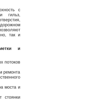
рхность с
и гильз,
ерстия,
дорожном
озволяют
но, так и
метки и
х потоков
м ремонта
твенного
ра моста и
т стоянки