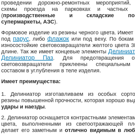
проведении дорожно-ремонтных мероприятий,
схемы проезда на парковках и частных 
(
производственные и складские пом
супермаркеты, АЗС
).
Формовое изделие из резины черного цвета. Имеет
парус
флажок
под
, либо
или под веху. По бокам
износостойкие световозвращатели желтого цвета 
Делиниа
длине. Так же имеет концевые элементы
Делиниатор Паз
. Для предотвращения от
световозвращатели приклеены специальным
составом в углубления в теле изделия.
Имеет преимущества:
1. Делиниатор изготавливаем из особых сорт
резины повышенной прочности, которая хорошо вы
удары и наезды
.
2. Делиниатор оснащается контрастными элемента
цвета, выполненными из светоотражающей пл
делает его заметным и
отлично видимым в люб