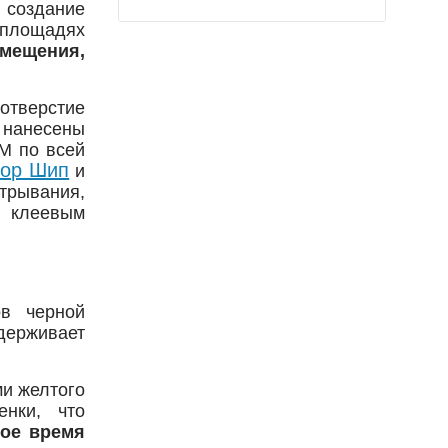
 создание
площадях
ещения,
 отверстие
 нанесены
3М по всей
тор Шип
и
рывания,
 клеевым
ов черной
держивает
ми желтого
енки, что
ое время