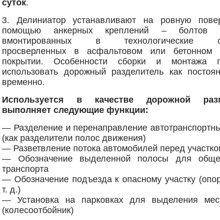
суток
.
3. Делиниатор устанавливают на ровную пове
помощью анкерных креплений – болтов 
вмонтированных в технологические отв
просверленных в асфальтовом или бетонном 
покрытии. Особенности сборки и монтажа п
использовать дорожный разделитель как постоян
временно.
Используется в качестве дорожной раз
выполняет следующие функции:
— Разделение и перенаправление автотранспортны
(как разделители полос движения)
— Разветвление потока автомобилей перед участко
— Обозначение выделенной полосы для общес
транспорта
— Обозначение подъезда к опасному участку (опо
т. д.)
— Установка на парковках для выделения мес
(колесоотбойник)