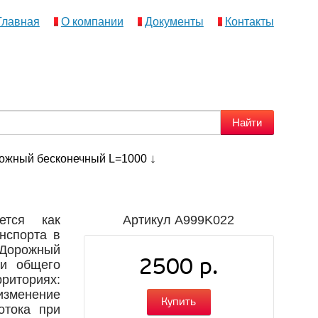
Главная
О компании
Документы
Контакты
ожный бесконечный L=1000
ется как
Артикул
A999K022
нспорта в
 Дорожный
2500 р.
ти общего
риториях:
изменение
Купить
отока при